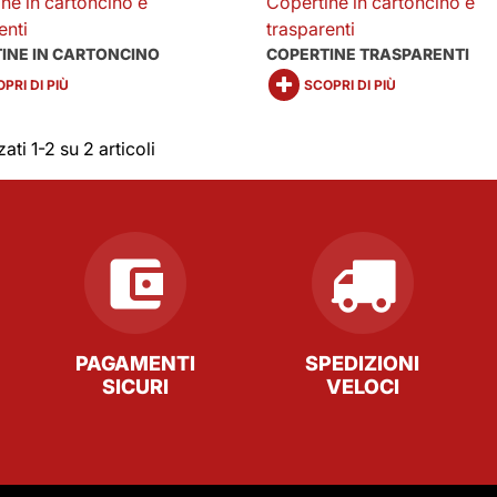
ne in cartoncino e
Copertine in cartoncino e
enti
trasparenti
INE IN CARTONCINO
COPERTINE TRASPARENTI
PRI DI PIÙ
SCOPRI DI PIÙ
ati 1-2 su 2 articoli
PAGAMENTI
SPEDIZIONI
SICURI
VELOCI