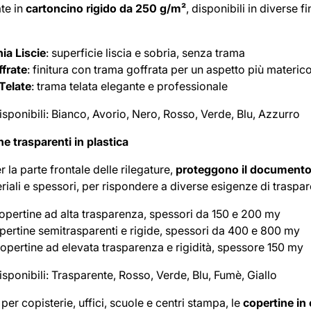
te in
cartoncino rigido da 250 g/m²
, disponibili in diverse f
ia Liscie
: superficie liscia e sobria, senza trama
frate
: finitura con trama goffrata per un aspetto più materic
Telate
: trama telata elegante e professionale
isponibili: Bianco, Avorio, Nero, Rosso, Verde, Blu, Azzurro
e trasparenti in plastica
er la parte frontale delle rilegature,
proteggono il documento 
riali e spessori, per rispondere a diverse esigenze di traspare
copertine ad alta trasparenza, spessori da 150 e 200 my
opertine semitrasparenti e rigide, spessori da 400 e 800 my
copertine ad elevata trasparenza e rigidità, spessore 150 my
isponibili: Trasparente, Rosso, Verde, Blu, Fumè, Giallo
 per copisterie, uffici, scuole e centri stampa, le
copertine in