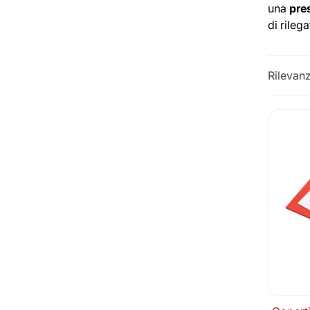
una
pre
di rilega
Rilevan