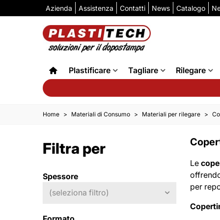
Azienda
Assistenza
Contatti
News
Catalogo
Ne
Plastificare
Tagliare
Rilegare
Home
>
Materiali di Consumo
>
Materiali per rilegare
>
Co
Copert
Filtra per
Le
coper
offrend
Spessore
per repo
(seleziona filtro)
Coperti
Formato