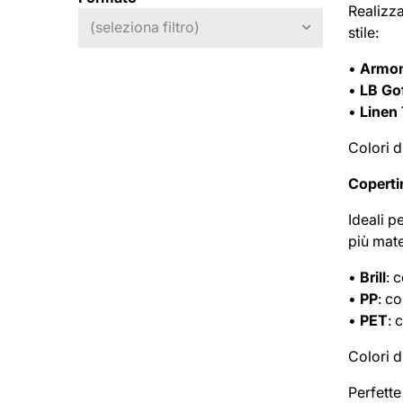
Realizza
(seleziona filtro)
stile:
•
Armon
•
LB Gof
•
Linen 
Colori d
Copertin
Ideali p
più mate
•
Brill
: 
•
PP
: c
•
PET
: 
Colori d
Perfette