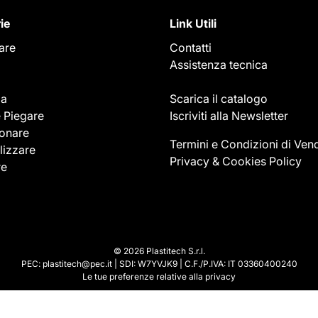
ie
Link Utili
care
Contatti
Assistenza tecnica
ia
Scarica il catalogo
e Piegare
Iscriviti alla Newsletter
onare
Termini e Condizioni di Vend
lizzare
Privacy & Cookies Policy
re
© 2026 Plastitech S.r.l.
PEC: plastitech@pec.it | SDI: W7YVJK9 | C.F./P.IVA: IT 03360400240
Le tue preferenze relative alla privacy