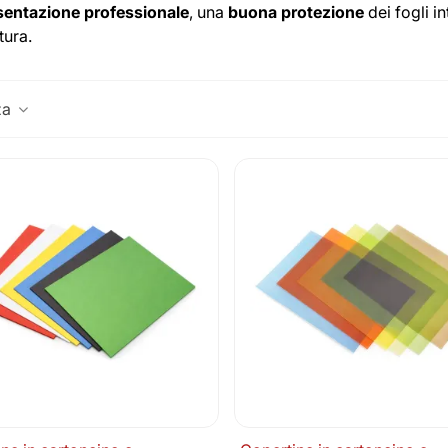
sentazione professionale
, una
buona protezione
dei fogli i
tura.
za