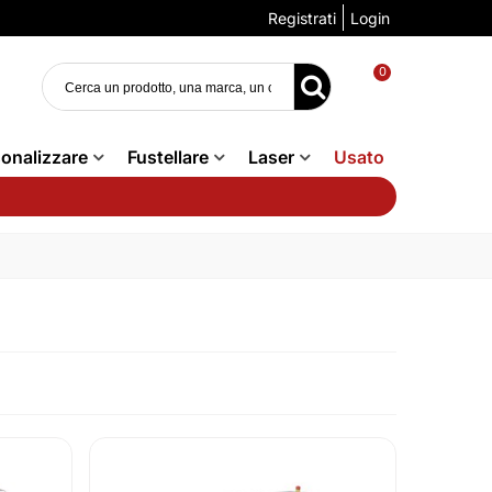
Registrati
Login
0
onalizzare
Fustellare
Laser
Usato