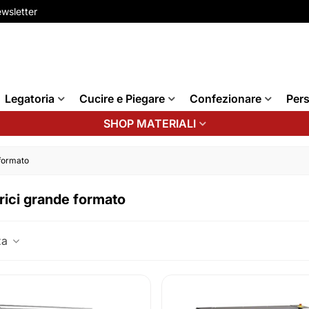
wsletter
Legatoria
Cucire e Piegare
Confezionare
Pers
SHOP MATERIALI
 formato
rici grande formato
za