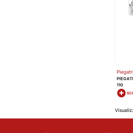
Piegatr
PIEGAT
110
SCO
Visualizz