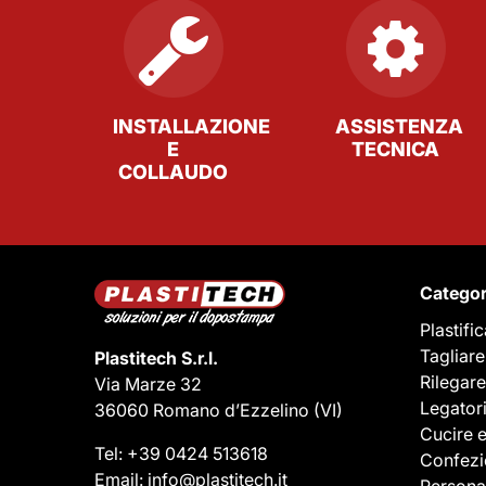
INSTALLAZIONE
ASSISTENZA
E
TECNICA
COLLAUDO
Categor
Plastifi
Tagliare
Plastitech S.r.l.
Rilegare
Via Marze 32
Legator
36060 Romano d’Ezzelino
(VI)
Cucire 
Tel:
+39 0424 513618
Confezi
Email:
info@plastitech.it
Persona