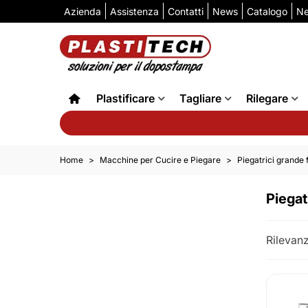
Azienda
Assistenza
Contatti
News
Catalogo
Ne
Plastificare
Tagliare
Rilegare
Home
>
Macchine per Cucire e Piegare
>
Piegatrici grande
Piegat
Rilevan