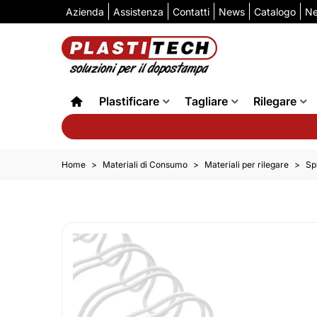
Azienda
Assistenza
Contatti
News
Catalogo
Ne
Plastificare
Tagliare
Rilegare
Home
>
Materiali di Consumo
>
Materiali per rilegare
>
Sp