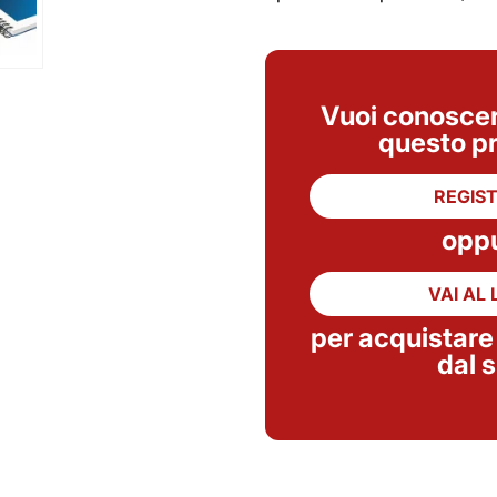
Vuoi conoscere
questo p
REGIST
opp
VAI AL 
per acquistare
dal s