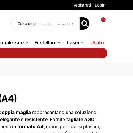
Registrati
Login
0
onalizzare
Fustellare
Laser
Usato
(A4)
 doppia maglia
rappresentano una soluzione
 elegante e resistente
. Fornite
tagliate a 30
menti in
formato A4
, come per i dorsi plastici,