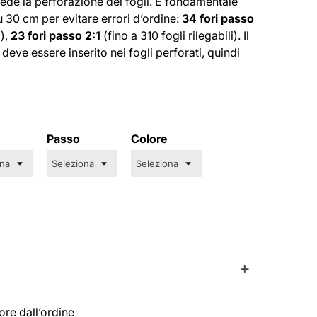
hiede la perforazione dei fogli. È fondamentale
su 30 cm per evitare errori d’ordine:
34 fori passo
i),
23 fori passo 2:1
(fino a 310 fogli rilegabili). Il
deve essere inserito nei fogli perforati, quindi
Passo
Colore
ore dall’ordine