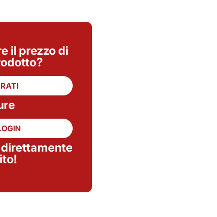
 il prezzo di
rodotto?
RATI
ure
LOGIN
 direttamente
ito!