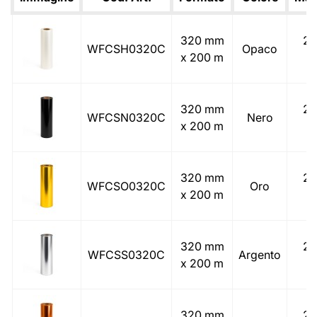
320 mm
25
WFCSH0320C
Opaco
x 200 m
(
320 mm
25
WFCSN0320C
Nero
x 200 m
(
320 mm
25
WFCSO0320C
Oro
x 200 m
(
320 mm
25
WFCSS0320C
Argento
x 200 m
(
320 mm
25