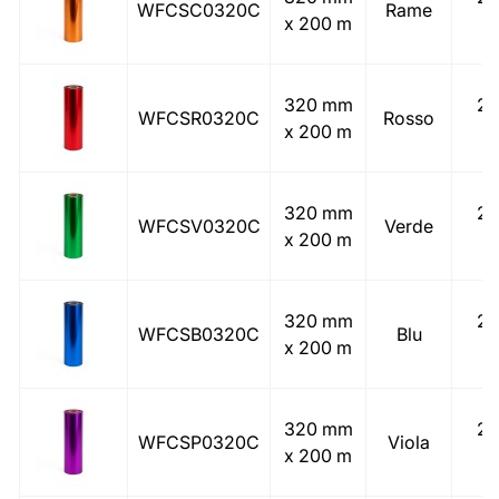
WFCSC0320C
Rame
x 200 m
(
320 mm
25
WFCSR0320C
Rosso
x 200 m
(
320 mm
25
WFCSV0320C
Verde
x 200 m
(
320 mm
25
WFCSB0320C
Blu
x 200 m
(
320 mm
25
WFCSP0320C
Viola
x 200 m
(