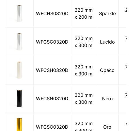
320 mm
25
WFCHS0320C
Sparkle
x 200 m
(
320 mm
77
WFCSG0320D
Lucido
x 300 m
(
320 mm
77
WFCSH0320D
Opaco
x 300 m
(
320 mm
77
WFCSN0320D
Nero
x 300 m
(
320 mm
77
WFCSO0320D
Oro
x 300 m
(