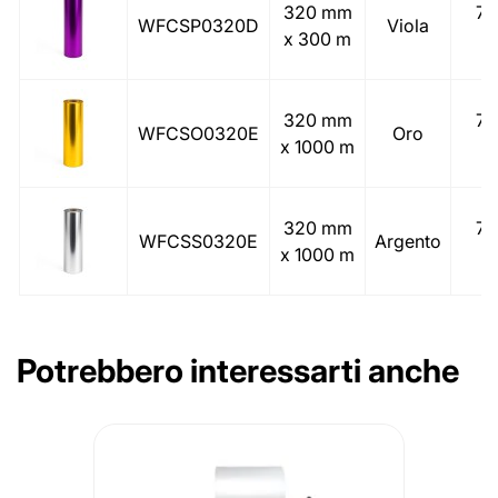
320 mm
77
WFCSP0320D
Viola
x 300 m
(
320 mm
77
WFCSO0320E
Oro
x 1000 m
(
320 mm
77
WFCSS0320E
Argento
x 1000 m
(
Potrebbero interessarti anche