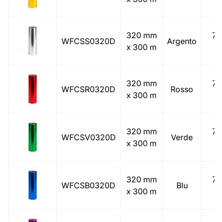
320 mm
77
WFCSS0320D
Argento
x 300 m
(
320 mm
77
WFCSR0320D
Rosso
x 300 m
(
320 mm
77
WFCSV0320D
Verde
x 300 m
(
320 mm
77
WFCSB0320D
Blu
x 300 m
(