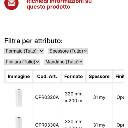
Richiedi informazioni su
questo prodotto
Filtra per attributo:
Immagine
Cod. Art.
Formato
Spessore
Finitu
320 mm
OPR0320A
31 my
Opac
x 200 m
330 mm
OPR0330A
31 my
Opac