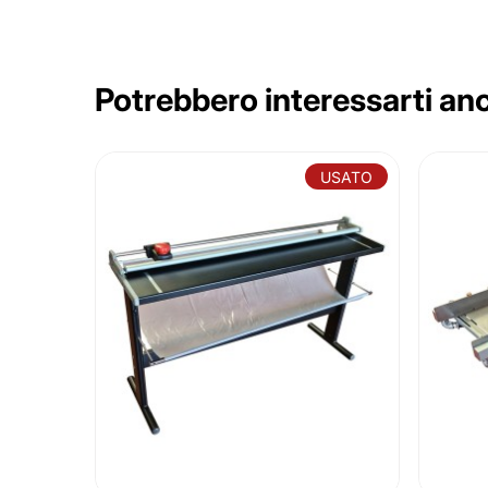
Potrebbero interessarti an
USATO
USATO