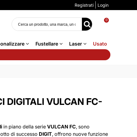
Registrati
Login
0
onalizzare
Fustellare
Laser
Usato
I DIGITALI VULCAN FC-
li
in piano della serie
VULCAN FC
, sono
dotto di successo
DIGIT
, offrono nuove funzione