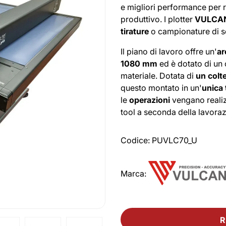
e migliori performance per 
produttivo. I plotter
VULCA
tirature
o campionature di sca
Il piano di lavoro offre un'
ar
1080 mm
ed è dotato di u
materiale. Dotata di
un colte
questo montato in un'
unica 
le
operazioni
vengano reali
tool a seconda della lavoraz
Codice:
PUVLC70_U
Marca:
R