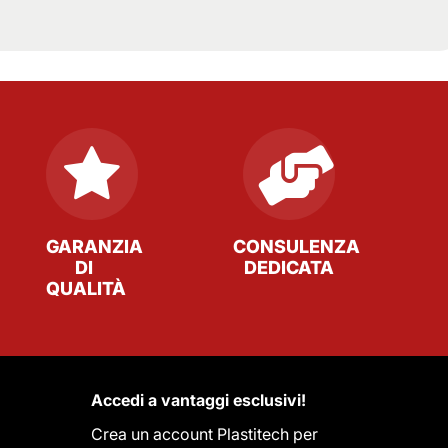
GARANZIA
CONSULENZA
DI
DEDICATA
QUALITÀ
Accedi a vantaggi esclusivi!
Crea un account Plastitech per