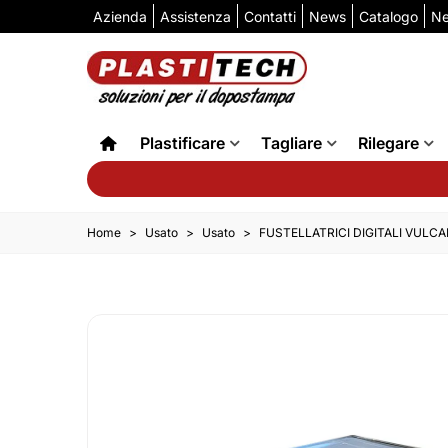
Azienda
Assistenza
Contatti
News
Catalogo
Ne
Plastificare
Tagliare
Rilegare
Home
>
Usato
>
Usato
>
FUSTELLATRICI DIGITALI VULCAN