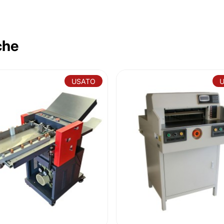
che
USATO