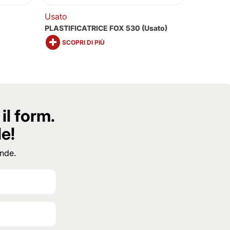
Usato
Usato
)
PLASTIFICATRICE FOX 530 (usato)
PLASTIF
(usato)
SCOPRI DI PIÙ
SCOP
il form.
le!
ande.